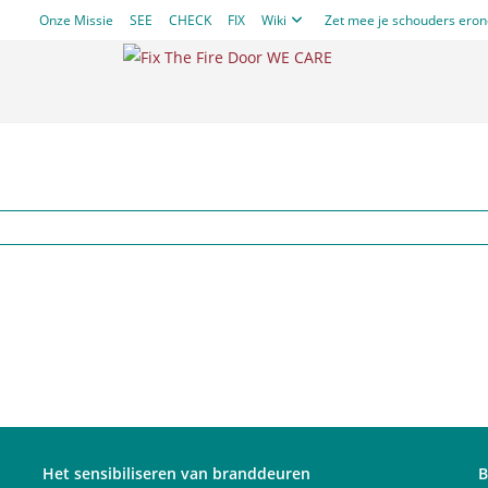
Onze Missie
SEE
CHECK
FIX
Wiki
Zet mee je schouders ero
Het sensibiliseren van branddeuren
B