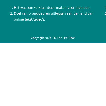
Het waarom verstaanbaar maken voor iedereen.
Doel van branddeuren uitleggen aan de hand van
online tekst/video’s.
Copyright 2026 -Fix The Fire Door