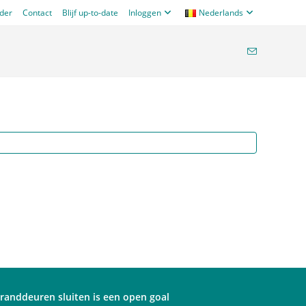
nder
Contact
Blijf up-to-date
Inloggen
Nederlands
randdeuren sluiten is een open goal