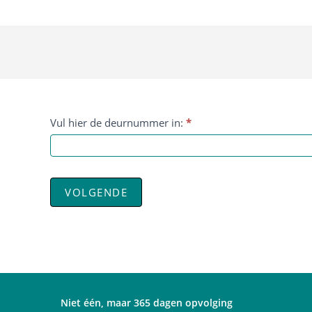
Spring
naar
de
inhoud
deurnummer
Vul hier de deurnummer in:
*
VOLGENDE
Niet één, maar 365 dagen opvolging